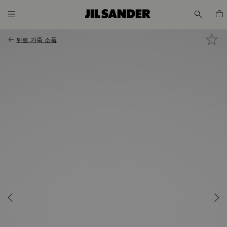
메인 콘텐츠로 가기
푸터 네비게이션 건너뛰기
뒤로
가죽 소품
성
성
OUT
계정
고객
서비
스
대한민
국 / 한
국어