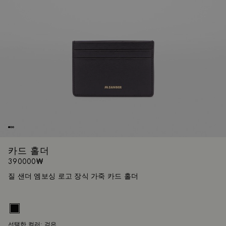
카드 홀더
390000₩
질 샌더 엠보싱 로고 장식 가죽 카드 홀더
사이즈 안
UNI
검
선택한 컬러:
검은