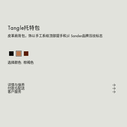
Tangle托特包
皮革肩背包，饰以手工系结顶部提手和Jil Sander品牌压纹标志
棕褐色
选择颜色:
棕褐色
详情与保养
付款与配送
客户服务