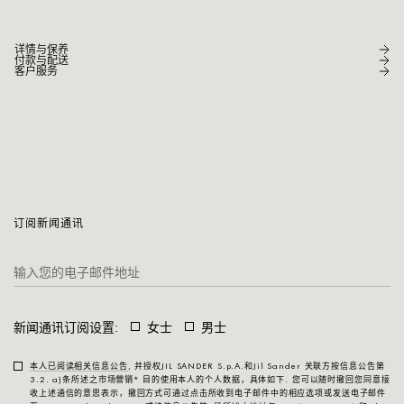
详情与保养
付款与配送
客户服务
订阅新闻通讯
新闻通讯订阅设置:
女士
男士
本人已阅读相关信息公告
, 并授权JIL SANDER S.p.A.和Jil Sander 关联方按信息公告第
3.2. a)条所述之
市场营销*
目的使用本人的个人数据，具体如下. 您可以随时撤回您同意接
收上述通信的意思表示，撤回方式可通过点击所收到电子邮件中的相应选项或发送电子邮件