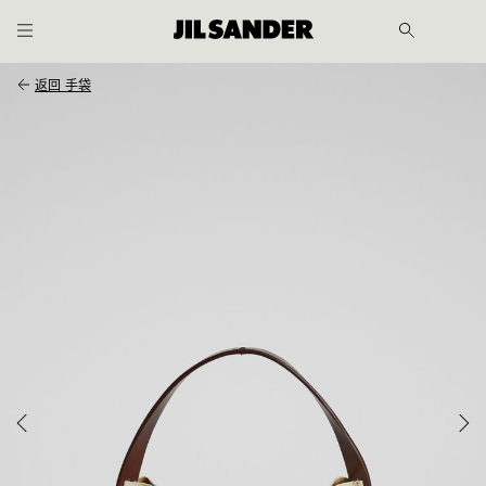
跳至主内容
跳至页尾
返回
手袋
士
士
履
OUT
客户
服务
CHINA
/ 中文