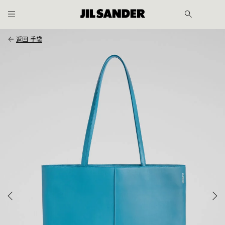
跳至主内容
跳至页尾
返回
手袋
士
士
履
OUT
客户
服务
CHINA
/ 中文