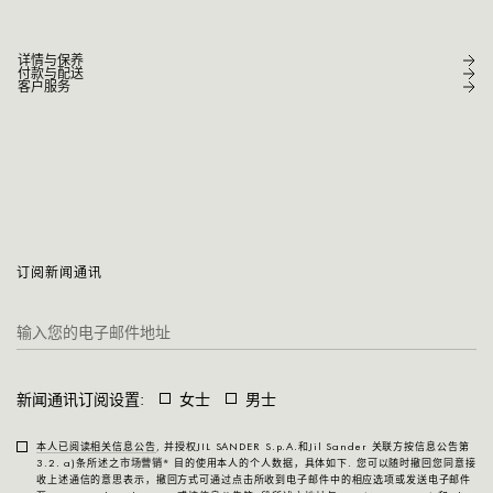
详情与保养
付款与配送
客户服务
订阅新闻通讯
新闻通讯订阅设置:
女士
男士
本人已阅读相关信息公告
, 并授权JIL SANDER S.p.A.和Jil Sander 关联方按信息公告第
3.2. a)条所述之
市场营销*
目的使用本人的个人数据，具体如下. 您可以随时撤回您同意接
收上述通信的意思表示，撤回方式可通过点击所收到电子邮件中的相应选项或发送电子邮件