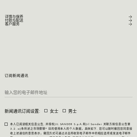
详情与保养
付款与配送
客户服务
订阅新闻通讯
新闻通讯订阅设置:
女士
男士
本人已阅读相关信息公告
, 并授权JIL SANDER S.p.A.和Jil Sander 关联方按信息公告第
3.2. a)条所述之
市场营销*
目的使用本人的个人数据，具体如下. 您可以随时撤回您同意接
收上述通信的意思表示，撤回方式可通过点击所收到电子邮件中的相应选项或发送电子邮件