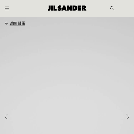
跳至主内容
跳至页尾
返回
鞋履
士
士
履
OUT
客户
服务
CHINA
/ 中文