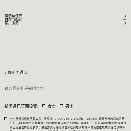
详情与保养
付款与配送
客户服务
订阅新闻通讯
新闻通讯订阅设置:
女士
男士
本人已阅读相关信息公告
, 并授权JIL SANDER S.p.A.和Jil Sander 关联方按信息公告第
3.2. a)条所述之
市场营销*
目的使用本人的个人数据，具体如下. 您可以随时撤回您同意接
收上述通信的意思表示，撤回方式可通过点击所收到电子邮件中的相应选项或发送电子邮件