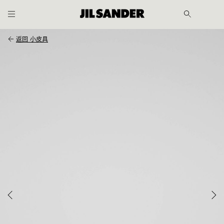
跳至主内容
跳至页尾
返回
小皮具
士
士
履
OUT
客户
服务
CHINA
/ 中文