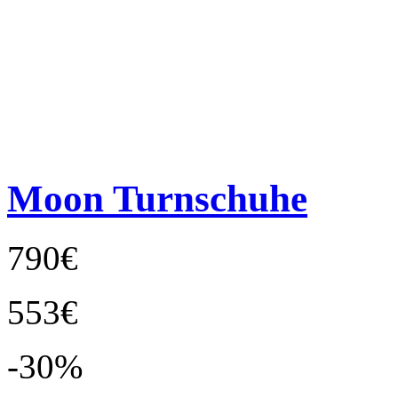
Moon Turnschuhe
790€
553€
-30%