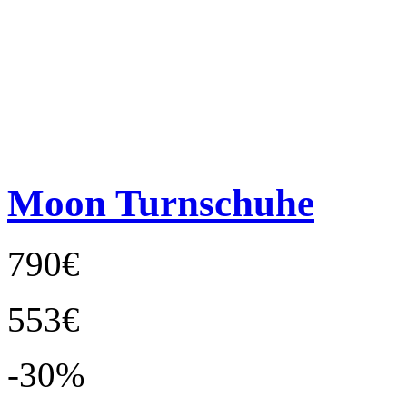
Moon Turnschuhe
790€
553€
-30%