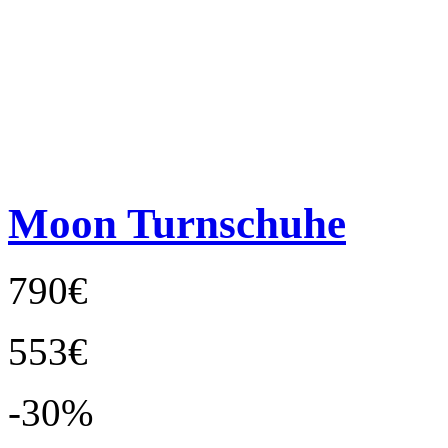
Moon Turnschuhe
790€
553€
-30%