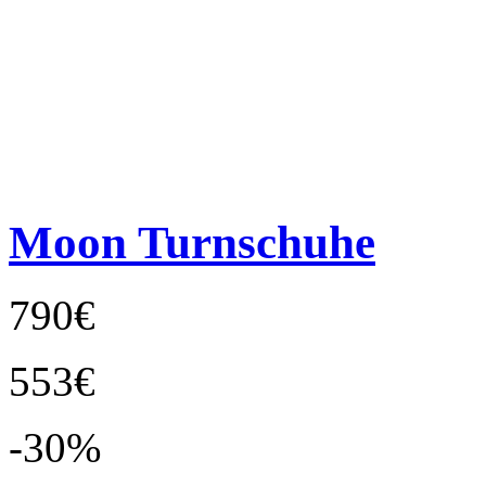
Moon Turnschuhe
790€
553€
-30%