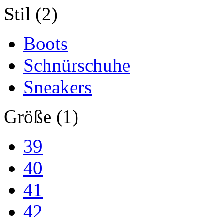
Stil (2)
Boots
Schnürschuhe
Sneakers
Größe (1)
39
40
41
42