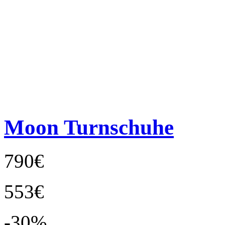
Moon Turnschuhe
790€
553€
-30%