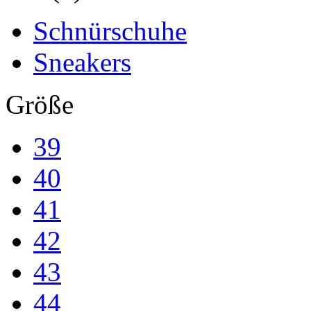
Schnürschuhe
Sneakers
Größe
39
40
41
42
43
44