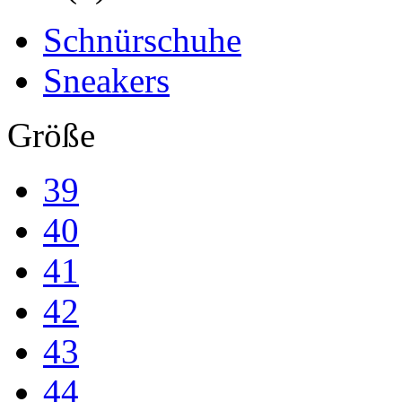
Schnürschuhe
Sneakers
Größe
39
40
41
42
43
44