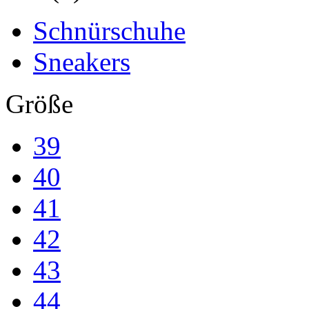
Schnürschuhe
Sneakers
Größe
39
40
41
42
43
44