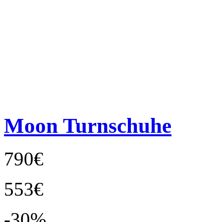
Moon Turnschuhe
790€
553€
-30%