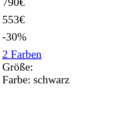
790€
553€
-30%
2 Farben
Größe:
Farbe:
schwarz