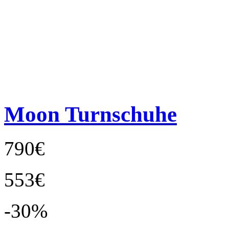
Moon Turnschuhe
790€
553€
-30%