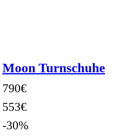
Moon Turnschuhe
790€
553€
-30%