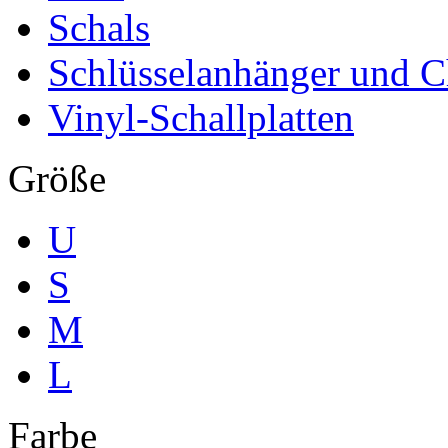
Schals
Schlüsselanhänger und 
Vinyl-Schallplatten
Größe
U
S
M
L
Farbe