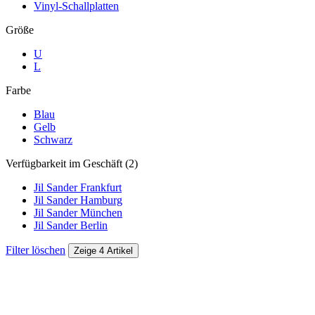
Vinyl-Schallplatten
Größe
U
L
Farbe
Blau
Gelb
Schwarz
Verfügbarkeit im Geschäft (2)
Jil Sander Frankfurt
Jil Sander Hamburg
Jil Sander München
Jil Sander Berlin
Filter löschen
Zeige 4 Artikel