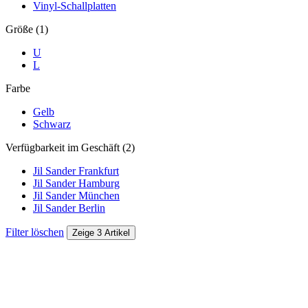
Vinyl-Schallplatten
Größe (1)
U
L
Farbe
Gelb
Schwarz
Verfügbarkeit im Geschäft (2)
Jil Sander Frankfurt
Jil Sander Hamburg
Jil Sander München
Jil Sander Berlin
Filter löschen
Zeige 3 Artikel