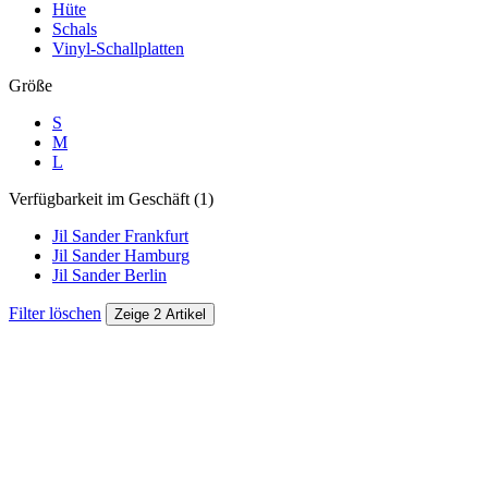
Hüte
Schals
Vinyl-Schallplatten
Größe
S
M
L
Verfügbarkeit im Geschäft (1)
Jil Sander Frankfurt
Jil Sander Hamburg
Jil Sander Berlin
Filter löschen
Zeige 2 Artikel