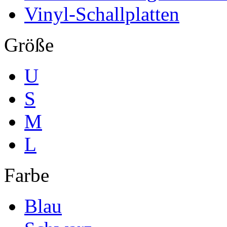
Vinyl-Schallplatten
Größe
U
S
M
L
Farbe
Blau