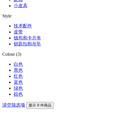
小皮具
Style
技术配件
皮带
钱包和卡片夹
钥匙扣和吊坠
Colour (3)
白色
黑色
红色
蓝色
绿色
棕色
清空筛选项
显示 9 件商品