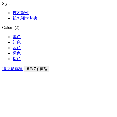
Style
技术配件
钱包和卡片夹
Colour (2)
黑色
红色
蓝色
绿色
棕色
清空筛选项
显示 7 件商品