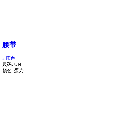
腰带
2 颜色
尺码:
UNI
颜色:
蛋壳