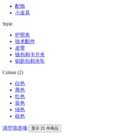
配饰
小皮具
Style
护照夹
技术配件
皮带
钱包和卡片夹
钥匙扣和吊坠
Colour (2)
白色
黑色
红色
蓝色
绿色
棕色
清空筛选项
显示 21 件商品