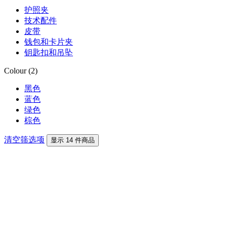
护照夹
技术配件
皮带
钱包和卡片夹
钥匙扣和吊坠
Colour (2)
黑色
蓝色
绿色
棕色
清空筛选项
显示 14 件商品