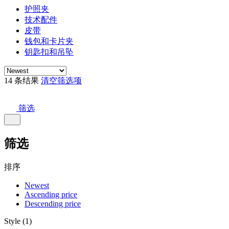
护照夹
技术配件
皮带
钱包和卡片夹
钥匙扣和吊坠
14 条结果
清空筛选项
筛选
筛选
排序
Newest
Ascending price
Descending price
Style (1)