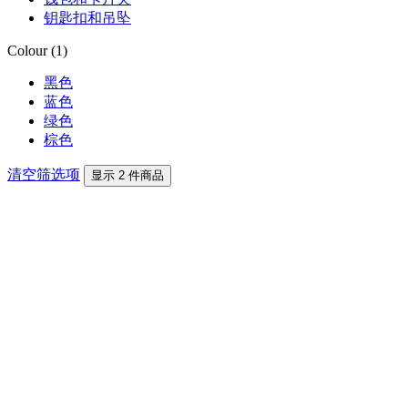
钥匙扣和吊坠
Colour (1)
黑色
蓝色
绿色
棕色
清空筛选项
显示 2 件商品