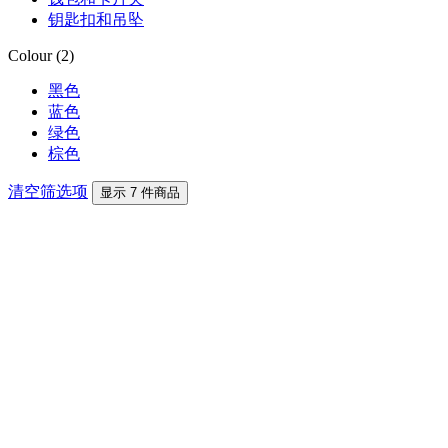
钥匙扣和吊坠
Colour (2)
黑色
蓝色
绿色
棕色
清空筛选项
显示 7 件商品