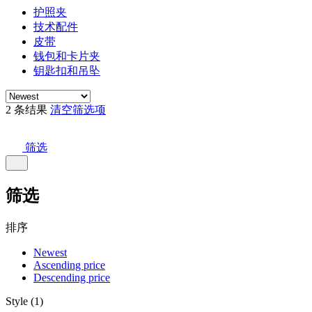
护照夹
技术配件
皮带
钱包和卡片夹
钥匙扣和吊坠
2 条结果
清空筛选项
筛选
筛选
排序
Newest
Ascending price
Descending price
Style (1)