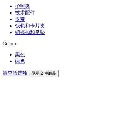
护照夹
技术配件
皮带
钱包和卡片夹
钥匙扣和吊坠
Colour
黑色
绿色
清空筛选项
显示 2 件商品