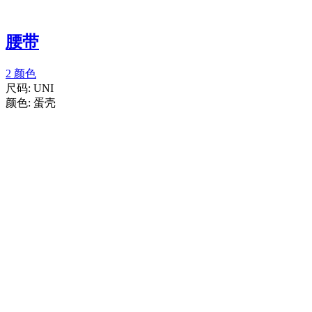
腰带
2 颜色
尺码:
UNI
颜色:
蛋壳