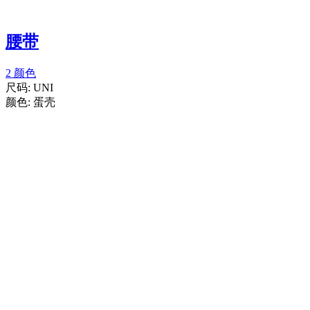
腰带
2 颜色
尺码:
UNI
颜色:
蛋壳