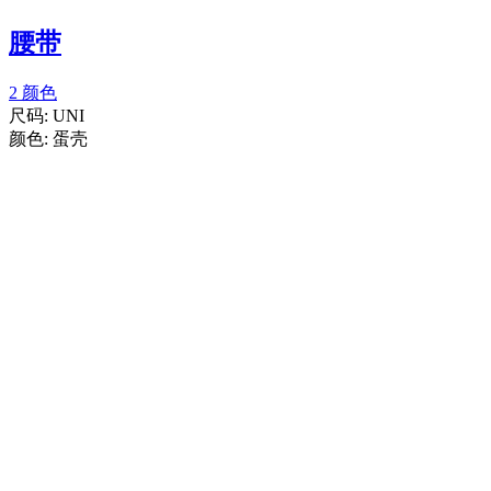
腰带
2 颜色
尺码:
UNI
颜色:
蛋壳