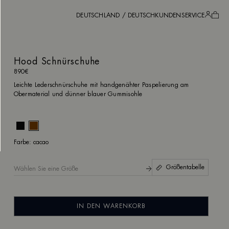
DEUTSCHLAND / DEUTSCH
KUNDENSERVICE
Hood Schnürschuhe
890€
Leichte Lederschnürschuhe mit handgenähter Paspelierung am
Obermaterial und dünner blauer Gummisohle
cacao
Farbe:
cacao
Größentabelle
Wählen Sie eine Größe
Hood Schnürschuhe
890€
IN DEN WARENKORB