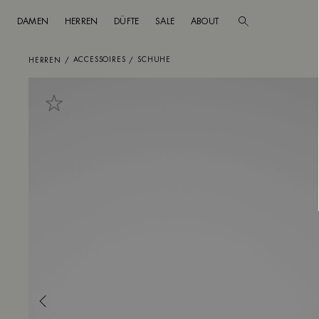
DAMEN
HERREN
DÜFTE
SALE
ABOUT
Zum Hauptinhalt
Zur Fußzeilen-Navigation springen
ACCESSOIRES
SCHUHE
HERREN
/
/